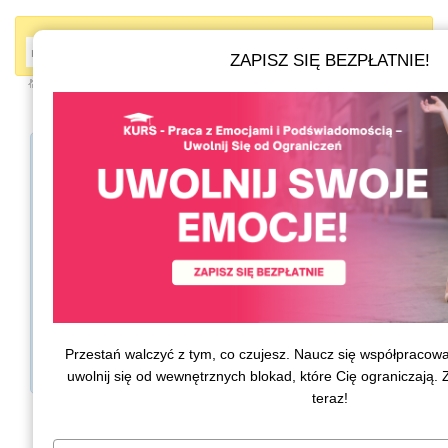
ZAPISZ SIĘ BEZPŁATNIE!
Strona główna
Twój profil
Zaloguj się
Email
Hasło
przypomnij mi
moje hasło
Przestań walczyć z tym, co czujesz. Naucz się współpracow
uwolnij się od wewnętrznych blokad, które Cię ograniczają
teraz!